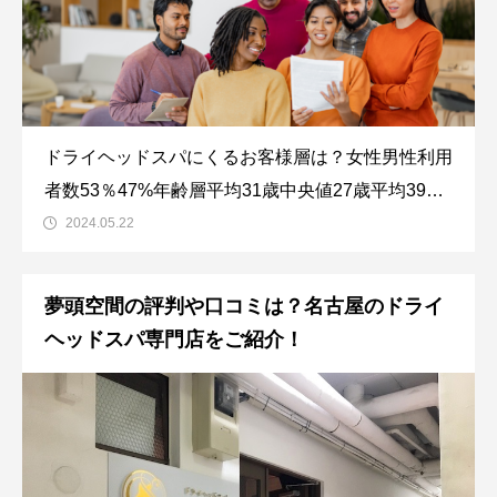
ドライヘッドスパにくるお客様層は？女性男性利用
者数53％47%年齢層平均31歳中央値27歳平均39歳
中央値33歳同時予約人数【1人：69％】 【2人：
2024.05.22
30％】 【3人以上：1％】予約方法【ネッ
夢頭空間の評判や口コミは？名古屋のドライ
ヘッドスパ専門店をご紹介！